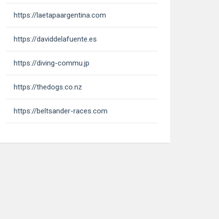
https://laetapaargentina.com
https://daviddelafuente.es
https://diving-commu.jp
https://thedogs.co.nz
https://beltsander-races.com