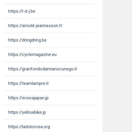
https://l-d-j.be
https://arnold-jeannesson.fr
https://dringdring.be
https://cyclemagazine.eu
https://granfondodamianocunego.it
https://teamlampre.it
https://eroicajapan.jp
https://yellowbike.jp
https://ladolorosa.org