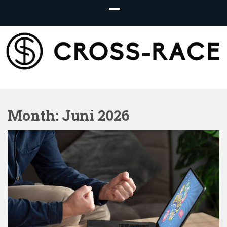
Cross-Race.ch
Month:
Juni 2026
– Cycling
Betting