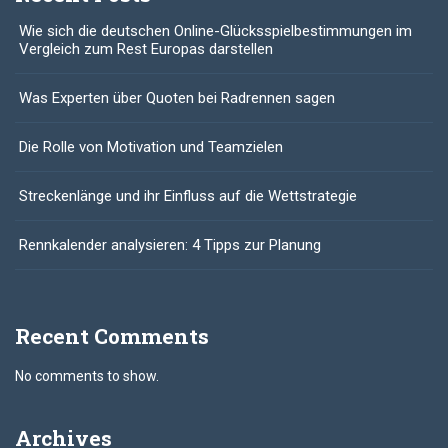
Wie sich die deutschen Online-Glücksspielbestimmungen im
Vergleich zum Rest Europas darstellen
Was Experten über Quoten bei Radrennen sagen
Die Rolle von Motivation und Teamzielen
Streckenlänge und ihr Einfluss auf die Wettstrategie
Rennkalender analysieren: 4 Tipps zur Planung
Recent Comments
No comments to show.
Archives