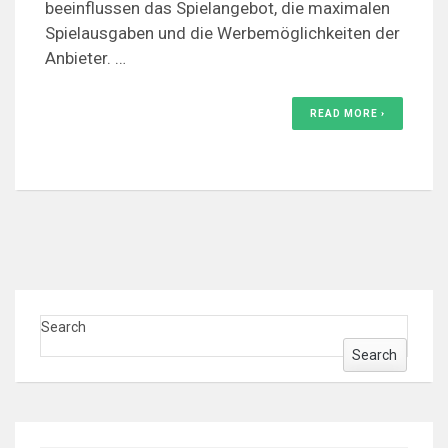
beeinflussen das Spielangebot, die maximalen
Spielausgaben und die Werbemöglichkeiten der
Anbieter. …
READ MORE ›
Search
Search