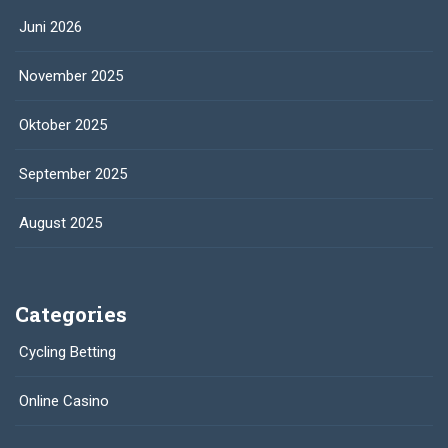
Juni 2026
November 2025
Oktober 2025
September 2025
August 2025
Categories
Cycling Betting
Online Casino