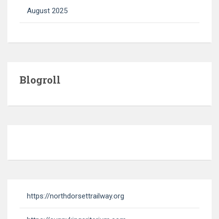
August 2025
Blogroll
https://northdorsettrailway.org