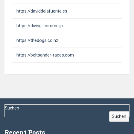
https://daviddelafuente.es
https://diving-commu.jp
https://thedogs.co.nz
https://beltsander-races.com
Suchen
Suchen
Recent Posts