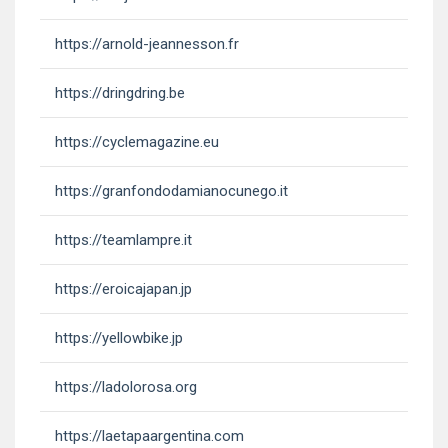
https://arnold-jeannesson.fr
https://dringdring.be
https://cyclemagazine.eu
https://granfondodamianocunego.it
https://teamlampre.it
https://eroicajapan.jp
https://yellowbike.jp
https://ladolorosa.org
https://laetapaargentina.com