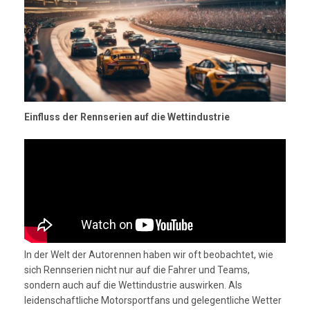
Einfluss der Rennserien auf die Wettindustrie
In der Welt der Autorennen haben wir oft beobachtet, wie
sich Rennserien nicht nur auf die Fahrer und Teams,
sondern auch auf die Wettindustrie auswirken. Als
leidenschaftliche Motorsportfans und gelegentliche Wetter