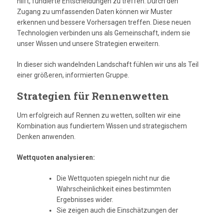
hilft, fundierte Entscheidungen zu treffen. Durch den
Zugang zu umfassenden Daten können wir Muster
erkennen und bessere Vorhersagen treffen. Diese neuen
Technologien verbinden uns als Gemeinschaft, indem sie
unser Wissen und unsere Strategien erweitern.
In dieser sich wandelnden Landschaft fühlen wir uns als Teil
einer größeren, informierten Gruppe.
Strategien für Rennenwetten
Um erfolgreich auf Rennen zu wetten, sollten wir eine
Kombination aus fundiertem Wissen und strategischem
Denken anwenden.
Wettquoten analysieren:
Die Wettquoten spiegeln nicht nur die
Wahrscheinlichkeit eines bestimmten
Ergebnisses wider.
Sie zeigen auch die Einschätzungen der