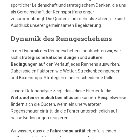
sportlicher Leidenschaft und strategischem Denken, die uns
als Gemeinschaft der Rennsportfans enger
zusammenbringt. Die Quoten sind mehr als Zahlen; sie sind
Ausdruck unserer gemeinsamen Begeisterung.
Dynamik des Renngeschehens
In der Dynamik des Renngeschehens beobachten wir, wie
sich
strategische Entscheidungen
und
äußere
Bedingungen
auf den Verlauf jedes Rennens auswirken.
Dabei spielen Faktoren wie Wetter, Streckenbedingungen
und Boxenstopp-Strategien eine entscheidende Rolle.
Unsere Datenanalyse zeigt, dass diese Elemente die
Wettquoten erheblich beeinflussen
können. Beispielsweise
ändern sich die Quoten, wenn ein unerwarteter
Regenschauer eintritt, da die Fahrer unterschiedlich auf
nasse Bedingungen reagieren.
Wir wissen, dass die
Fahrerpopularität
ebenfalls einen