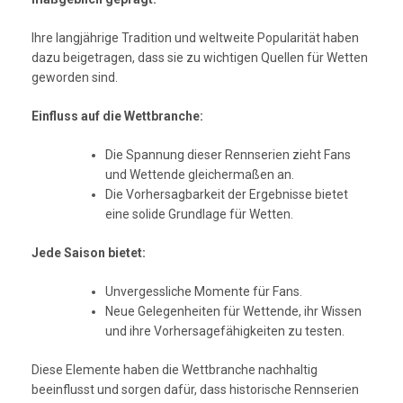
Ihre langjährige Tradition und weltweite Popularität haben
dazu beigetragen, dass sie zu wichtigen Quellen für Wetten
geworden sind.
Einfluss auf die Wettbranche:
Die Spannung dieser Rennserien zieht Fans
und Wettende gleichermaßen an.
Die Vorhersagbarkeit der Ergebnisse bietet
eine solide Grundlage für Wetten.
Jede Saison bietet:
Unvergessliche Momente für Fans.
Neue Gelegenheiten für Wettende, ihr Wissen
und ihre Vorhersagefähigkeiten zu testen.
Diese Elemente haben die Wettbranche nachhaltig
beeinflusst und sorgen dafür, dass historische Rennserien