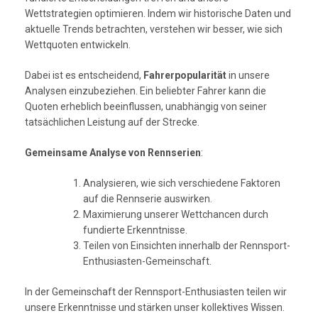
Wettstrategien optimieren. Indem wir historische Daten und
aktuelle Trends betrachten, verstehen wir besser, wie sich
Wettquoten entwickeln.
Dabei ist es entscheidend,
Fahrerpopularität
in unsere
Analysen einzubeziehen. Ein beliebter Fahrer kann die
Quoten erheblich beeinflussen, unabhängig von seiner
tatsächlichen Leistung auf der Strecke.
Gemeinsame Analyse von Rennserien
:
Analysieren, wie sich verschiedene Faktoren
auf die Rennserie auswirken.
Maximierung unserer Wettchancen durch
fundierte Erkenntnisse.
Teilen von Einsichten innerhalb der Rennsport-
Enthusiasten-Gemeinschaft.
In der Gemeinschaft der Rennsport-Enthusiasten teilen wir
unsere Erkenntnisse und stärken unser kollektives Wissen.