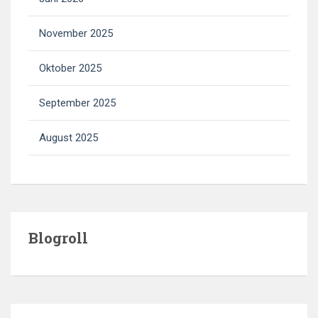
November 2025
Oktober 2025
September 2025
August 2025
Blogroll