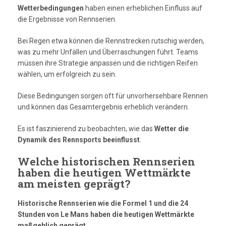
Wetterbedingungen
haben einen erheblichen Einfluss auf
die Ergebnisse von Rennserien.
Bei Regen etwa können die Rennstrecken rutschig werden,
was zu mehr Unfällen und Überraschungen führt. Teams
müssen ihre Strategie anpassen und die richtigen Reifen
wählen, um erfolgreich zu sein.
Diese Bedingungen sorgen oft für unvorhersehbare Rennen
und können das Gesamtergebnis erheblich verändern.
Es ist faszinierend zu beobachten, wie das
Wetter die
Dynamik des Rennsports beeinflusst
.
Welche historischen Rennserien
haben die heutigen Wettmärkte
am meisten geprägt?
Historische Rennserien wie die Formel 1 und die 24
Stunden von Le Mans haben die heutigen Wettmärkte
maßgeblich geprägt.