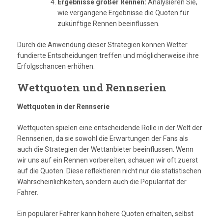
Ergebnisse großer Rennen:
Analysieren Sie,
wie vergangene Ergebnisse die Quoten für
zukünftige Rennen beeinflussen.
Durch die Anwendung dieser Strategien können Wetter
fundierte Entscheidungen treffen und möglicherweise ihre
Erfolgschancen erhöhen.
Wettquoten und Rennserien
Wettquoten in der Rennserie
Wettquoten spielen eine entscheidende Rolle in der Welt der
Rennserien, da sie sowohl die Erwartungen der Fans als
auch die Strategien der Wettanbieter beeinflussen. Wenn
wir uns auf ein Rennen vorbereiten, schauen wir oft zuerst
auf die Quoten. Diese reflektieren nicht nur die statistischen
Wahrscheinlichkeiten, sondern auch die Popularität der
Fahrer.
Ein populärer Fahrer kann höhere Quoten erhalten, selbst