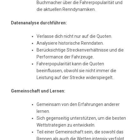
Buchmacher über die Fahrerpopularität und
die aktuellen Renndynamiken.
Datenanalyse durchführen:
Verlasse dich nicht nur auf die Quoten.
Analysiere historische Renndaten.
Berücksichtige Streckenverhältnisse und die
Performance der Fahrzeuge.
Fahrerpopularität kann die Quoten
beeinflussen, obwohl sie nicht immer die
Leistung auf der Strecke widerspiegelt.
Gemeinschaft und Lernen:
Gemeinsam von den Erfahrungen anderer
lernen.
Sich gegenseitig unterstützen, um die besten
Wettstrategien zu entwickeln.
Teil einer Gemeinschaft sein, die sowohl das
Rennen als auch die Wetten intensiv verfolgt