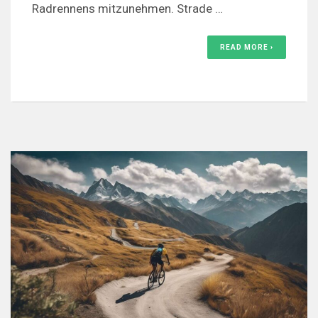
Radrennens mitzunehmen. Strade …
READ MORE ›