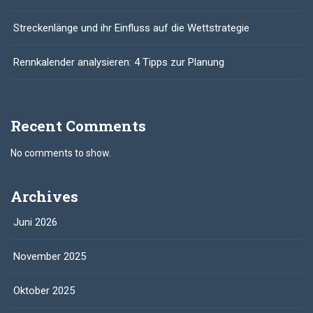
Streckenlänge und ihr Einfluss auf die Wettstrategie
Rennkalender analysieren: 4 Tipps zur Planung
Recent Comments
No comments to show.
Archives
Juni 2026
November 2025
Oktober 2025