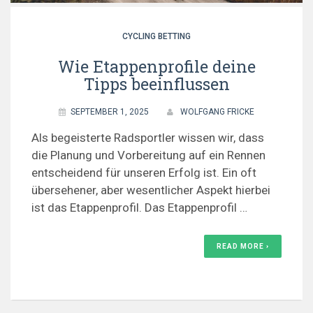
CYCLING BETTING
Wie Etappenprofile deine
Tipps beeinflussen
SEPTEMBER 1, 2025
WOLFGANG FRICKE
Als begeisterte Radsportler wissen wir, dass
die Planung und Vorbereitung auf ein Rennen
entscheidend für unseren Erfolg ist. Ein oft
übersehener, aber wesentlicher Aspekt hierbei
ist das Etappenprofil. Das Etappenprofil …
READ MORE ›