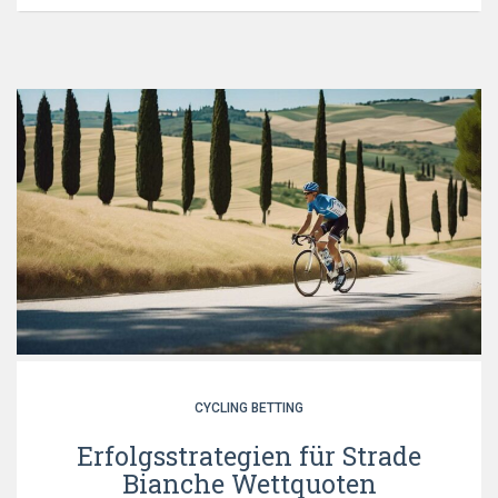
CYCLING BETTING
Erfolgsstrategien für Strade
Bianche Wettquoten