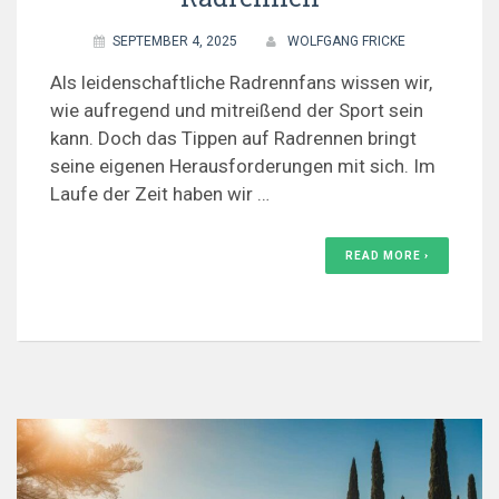
SEPTEMBER 4, 2025
WOLFGANG FRICKE
Als leidenschaftliche Radrennfans wissen wir,
wie aufregend und mitreißend der Sport sein
kann. Doch das Tippen auf Radrennen bringt
seine eigenen Herausforderungen mit sich. Im
Laufe der Zeit haben wir …
READ MORE ›