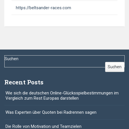
https://beltsander-races.com
Suchen
Suchen
Recent Posts
Wie sich die deutschen Online-Glücksspielbestimmungen im
Vergleich zum Rest Europas darstellen
Was Experten über Quoten bei Radrennen sagen
Die Rolle von Motivation und Teamzielen