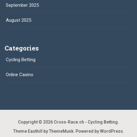
September 2025
August 2025
Categories
Cycling Betting
Online Casino
Copyright © 2026
Cross-Race.ch - Cycling Betting
.
Theme Easthill by ThemeMunk
. Powered by
WordPress
.