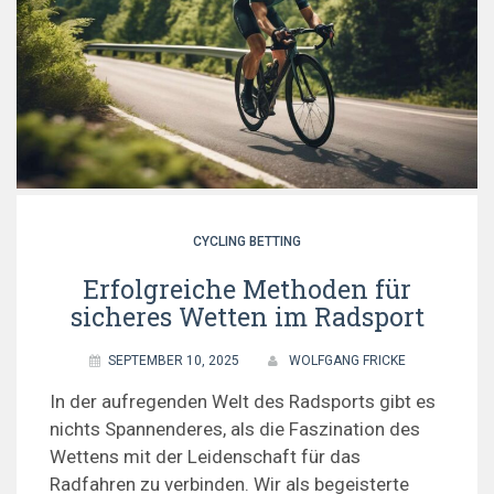
CYCLING BETTING
Erfolgreiche Methoden für
sicheres Wetten im Radsport
SEPTEMBER 10, 2025
WOLFGANG FRICKE
In der aufregenden Welt des Radsports gibt es
nichts Spannenderes, als die Faszination des
Wettens mit der Leidenschaft für das
Radfahren zu verbinden. Wir als begeisterte